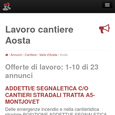
Lavoro cantiere
Professione
Aosta
Località
Annunci
Cantiere
Valle d'Aosta
Aosta
Offerte di lavoro: 1-10 di
23
annunci
ADDETTI/E SEGNALETICA C/O
CANTIERI STRADALI TRATTA A5-
MONTJOVET
Delle emergenze incendio e nella cantieristica
stradale POSIZIONE ADDETTI/E SEGNALETICA