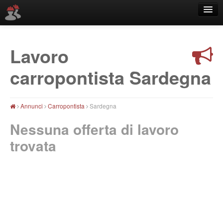
Lavoro
Località
carropontista Sardegna
Annunci
Carropontista
Sardegna
Nessuna offerta di lavoro
trovata