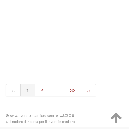
‹‹
1
2
...
32
››
www.lavorareincantiere.com
Il motore di ricerca per il lavoro in cantiere