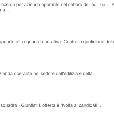
i ricerca per azienda operante nel settore dell'edilizia....
ia...
supporto alla squadra operativa -Controllo quotidiano del
zienda operante nel settore dell'edilizia e della...
quadra - Giuntisti L'offerta è rivolta ai candidati...