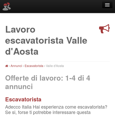
Lavoro
Località
escavatorista Valle
d'Aosta
Annunci
Escavatorista
Valle d'Aosta
Offerte di lavoro: 1-4 di
4
annunci
Escavatorista
Adecco Italia Hai esperienza come escavatorista?
Se si, forse ti potrebbe interessare questa