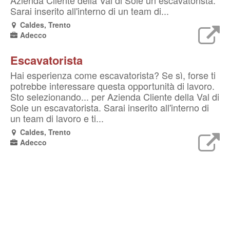
Azienda Cliente della Val di Sole un escavatorista.
Sarai inserito all'interno di un team di...
Caldes, Trento
Adecco
Escavatorista
Hai esperienza come escavatorista? Se sì, forse ti
potrebbe interessare questa opportunità di lavoro.
Sto selezionando... per Azienda Cliente della Val di
Sole un escavatorista. Sarai inserito all'interno di
un team di lavoro e ti...
Caldes, Trento
Adecco