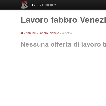
Località
Lavoro fabbro Venez
Annunci
Fabbro
Veneto
Venezia
Nessuna offerta di lavoro t