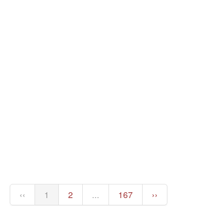
‹‹
1
2
...
167
››