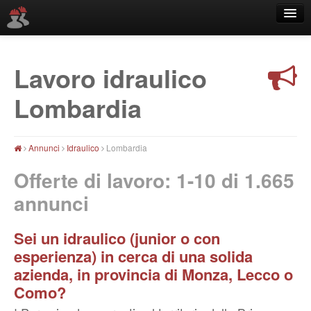
Lavoro idraulico
Località
Lombardia
Annunci
Idraulico
Lombardia
Offerte di lavoro: 1-10 di
1.665
annunci
Sei un idraulico (junior o con
esperienza) in cerca di una solida
azienda, in provincia di Monza, Lecco o
Como?