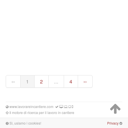
‹‹
1
2
...
4
››
www.lavorareincantiere.com
Il motore di ricerca per il lavoro in cantiere
Sì, usiamo i cookies!
Privacy