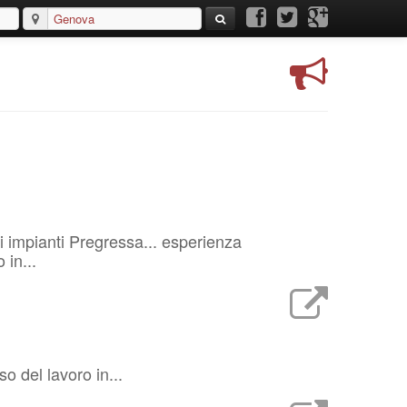
li impianti Pregressa... esperienza
 in...
o del lavoro in...