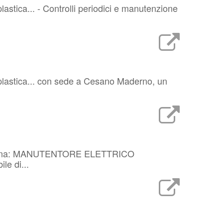
lastica... - Controlli periodici e manutenzione
a-plastica... con sede a Cesano Maderno, un
rio un/una: MANUTENTORE ELETTRICO
le di...