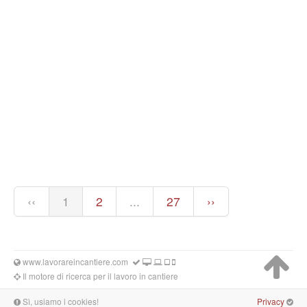
‹‹
1
2
...
27
››
www.lavorareincantiere.com
Il motore di ricerca per il lavoro in cantiere
Sì, usiamo i cookies!
Privacy