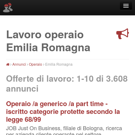
Lavoro operaio
Località
Emilia Romagna
Annunci
Operaio
Emilia Romagna
Offerte di lavoro: 1-10 di
3.608
annunci
Operaio /a generico /a part time -
iscritto categorie protette secondo la
legge 68/99
JOB Just On Business, filiale di Bologna, ricerca
per azienda cliente operante nel settore