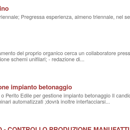
ino
riennale; Pregressa esperienza, almeno triennale, nel set
mento del proprio organico cerca un collaboratore presso
zione schemi unifilari; - redazione di...
ione impianto betonaggio
 o Perito Edile per gestione impianto betonaggio Il candi
ari automatizzati ;dovrà inoltre interfacciarsi...
O - CONTROLLO PRODUZIONE MANUFATTI