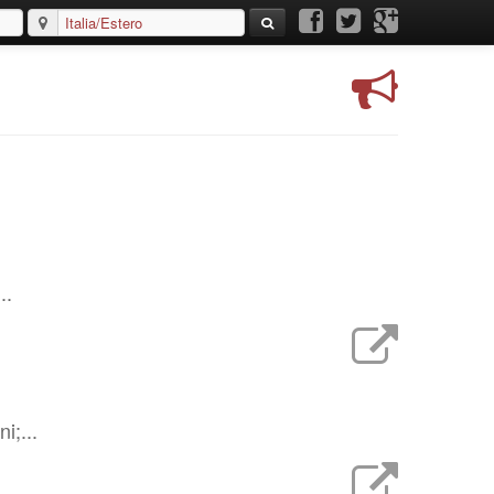
..
i;...