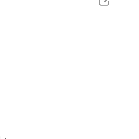
. -...