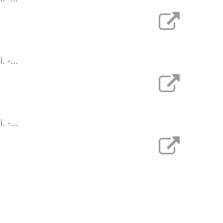
. -...
. -...