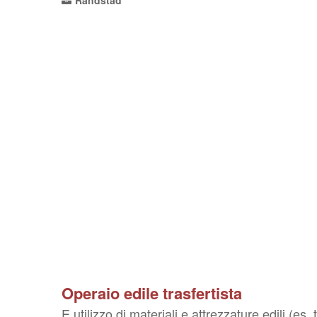
Randstad
Operaio edile trasfertista
E utilizzo di materiali e attrezzature edili (es. t