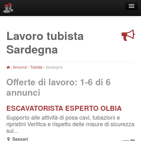
Lavoro tubista
Località
Sardegna
Annunci
Tubista
Sardegna
Offerte di lavoro: 1-6 di
6
annunci
ESCAVATORISTA ESPERTO OLBIA
Supporto alle attività di posa cavi, tubazioni e
ripristini Verifica e rispetto delle misure di sicurezza
sul...
Sassari